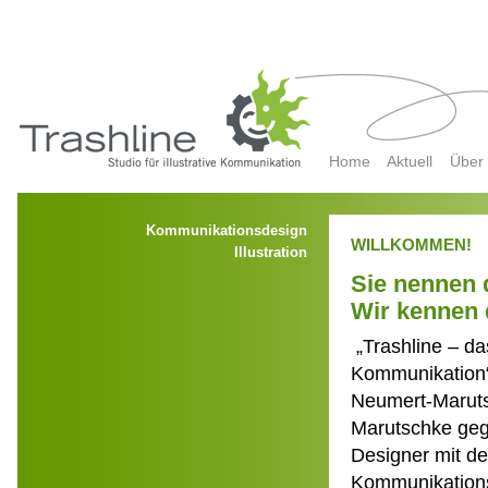
Home
Aktuell
Über
Kommunikationsdesign
WILLKOMMEN!
Illustration
Sie nennen d
Wir kennen 
„Trashline – das
Kommunikation“
Neumert-Marut
Marutschke geg
Designer mit d
Kommunikationsd